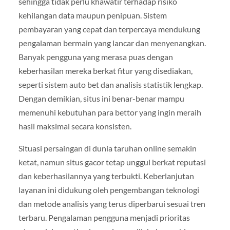
sehingga tidak perlu khawatir terhadap risiko
kehilangan data maupun penipuan. Sistem
pembayaran yang cepat dan terpercaya mendukung
pengalaman bermain yang lancar dan menyenangkan.
Banyak pengguna yang merasa puas dengan
keberhasilan mereka berkat fitur yang disediakan,
seperti sistem auto bet dan analisis statistik lengkap.
Dengan demikian, situs ini benar-benar mampu
memenuhi kebutuhan para bettor yang ingin meraih
hasil maksimal secara konsisten.
Situasi persaingan di dunia taruhan online semakin
ketat, namun situs gacor tetap unggul berkat reputasi
dan keberhasilannya yang terbukti. Keberlanjutan
layanan ini didukung oleh pengembangan teknologi
dan metode analisis yang terus diperbarui sesuai tren
terbaru. Pengalaman pengguna menjadi prioritas