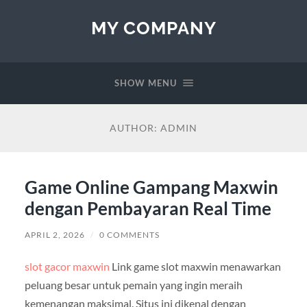
MY COMPANY
SHOW MENU
AUTHOR:
ADMIN
Game Online Gampang Maxwin
dengan Pembayaran Real Time
APRIL 2, 2026
/
0 COMMENTS
slot gacor maxwin
Link game slot maxwin menawarkan
peluang besar untuk pemain yang ingin meraih
kemenangan maksimal. Situs ini dikenal dengan