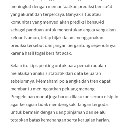
meningkat dengan memanfaatkan prediksi bensu4d
yang akurat dan terpercaya. Banyak situs atau
komunitas yang menyediakan prediksi bensu4d
sebagai panduan untuk menentukan angka yang akan
keluar. Namun, tetap bijak dalam menggunakan
prediksi tersebut dan jangan bergantung sepenuhnya,
karena hasil togel bersifat acak.
Selain itu, tips penting untuk para pemain adalah
melakukan analisis statistik dari data keluaran
sebelumnya. Memahami pola angka dan tren dapat
membantu meningkatkan peluang menang.
Pengelolaan modal juga harus dilakukan secara disiplin
agar kerugian tidak membengkak. Jangan tergoda
untuk bermain dengan uang pinjaman dan selalu
tetapkan batas kemenangan serta kerugian harian.