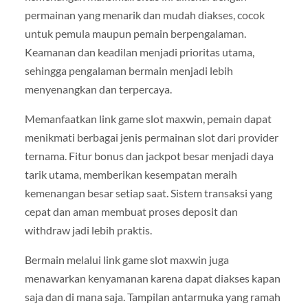
permainan yang menarik dan mudah diakses, cocok
untuk pemula maupun pemain berpengalaman.
Keamanan dan keadilan menjadi prioritas utama,
sehingga pengalaman bermain menjadi lebih
menyenangkan dan terpercaya.
Memanfaatkan link game slot maxwin, pemain dapat
menikmati berbagai jenis permainan slot dari provider
ternama. Fitur bonus dan jackpot besar menjadi daya
tarik utama, memberikan kesempatan meraih
kemenangan besar setiap saat. Sistem transaksi yang
cepat dan aman membuat proses deposit dan
withdraw jadi lebih praktis.
Bermain melalui link game slot maxwin juga
menawarkan kenyamanan karena dapat diakses kapan
saja dan di mana saja. Tampilan antarmuka yang ramah