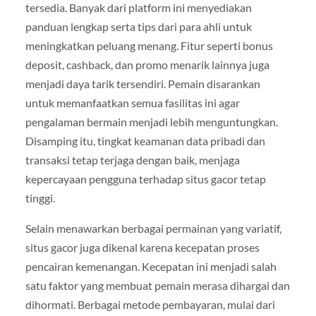
tersedia. Banyak dari platform ini menyediakan
panduan lengkap serta tips dari para ahli untuk
meningkatkan peluang menang. Fitur seperti bonus
deposit, cashback, dan promo menarik lainnya juga
menjadi daya tarik tersendiri. Pemain disarankan
untuk memanfaatkan semua fasilitas ini agar
pengalaman bermain menjadi lebih menguntungkan.
Disamping itu, tingkat keamanan data pribadi dan
transaksi tetap terjaga dengan baik, menjaga
kepercayaan pengguna terhadap situs gacor tetap
tinggi.
Selain menawarkan berbagai permainan yang variatif,
situs gacor juga dikenal karena kecepatan proses
pencairan kemenangan. Kecepatan ini menjadi salah
satu faktor yang membuat pemain merasa dihargai dan
dihormati. Berbagai metode pembayaran, mulai dari