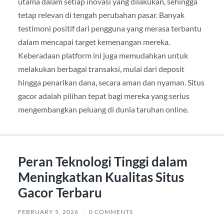
utama dalam setiap inovasi yang dilakukan, sehingga
tetap relevan di tengah perubahan pasar. Banyak
testimoni positif dari pengguna yang merasa terbantu
dalam mencapai target kemenangan mereka.
Keberadaan platform ini juga memudahkan untuk
melakukan berbagai transaksi, mulai dari deposit
hingga penarikan dana, secara aman dan nyaman. Situs
gacor adalah pilihan tepat bagi mereka yang serius
mengembangkan peluang di dunia taruhan online.
Peran Teknologi Tinggi dalam
Meningkatkan Kualitas Situs
Gacor Terbaru
FEBRUARY 5, 2026
/
0 COMMENTS