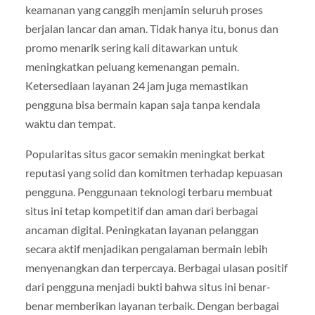
keamanan yang canggih menjamin seluruh proses
berjalan lancar dan aman. Tidak hanya itu, bonus dan
promo menarik sering kali ditawarkan untuk
meningkatkan peluang kemenangan pemain.
Ketersediaan layanan 24 jam juga memastikan
pengguna bisa bermain kapan saja tanpa kendala
waktu dan tempat.
Popularitas situs gacor semakin meningkat berkat
reputasi yang solid dan komitmen terhadap kepuasan
pengguna. Penggunaan teknologi terbaru membuat
situs ini tetap kompetitif dan aman dari berbagai
ancaman digital. Peningkatan layanan pelanggan
secara aktif menjadikan pengalaman bermain lebih
menyenangkan dan terpercaya. Berbagai ulasan positif
dari pengguna menjadi bukti bahwa situs ini benar-
benar memberikan layanan terbaik. Dengan berbagai