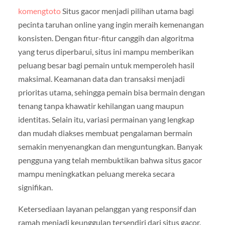
komengtoto
Situs gacor menjadi pilihan utama bagi
pecinta taruhan online yang ingin meraih kemenangan
konsisten. Dengan fitur-fitur canggih dan algoritma
yang terus diperbarui, situs ini mampu memberikan
peluang besar bagi pemain untuk memperoleh hasil
maksimal. Keamanan data dan transaksi menjadi
prioritas utama, sehingga pemain bisa bermain dengan
tenang tanpa khawatir kehilangan uang maupun
identitas. Selain itu, variasi permainan yang lengkap
dan mudah diakses membuat pengalaman bermain
semakin menyenangkan dan menguntungkan. Banyak
pengguna yang telah membuktikan bahwa situs gacor
mampu meningkatkan peluang mereka secara
signifikan.
Ketersediaan layanan pelanggan yang responsif dan
ramah menjadi keunggulan tersendiri dari situs gacor.