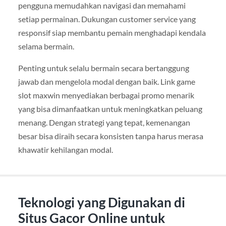
pengguna memudahkan navigasi dan memahami
setiap permainan. Dukungan customer service yang
responsif siap membantu pemain menghadapi kendala
selama bermain.
Penting untuk selalu bermain secara bertanggung
jawab dan mengelola modal dengan baik. Link game
slot maxwin menyediakan berbagai promo menarik
yang bisa dimanfaatkan untuk meningkatkan peluang
menang. Dengan strategi yang tepat, kemenangan
besar bisa diraih secara konsisten tanpa harus merasa
khawatir kehilangan modal.
Teknologi yang Digunakan di
Situs Gacor Online untuk