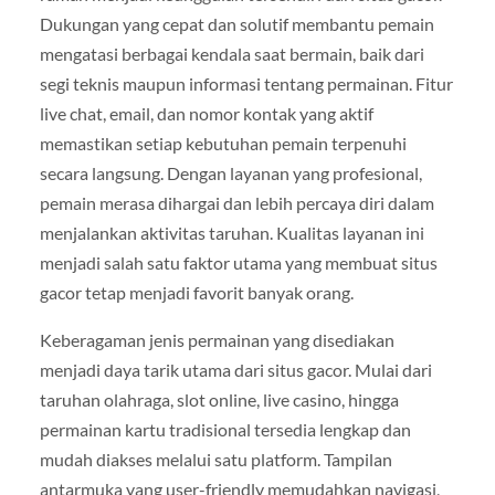
Dukungan yang cepat dan solutif membantu pemain
mengatasi berbagai kendala saat bermain, baik dari
segi teknis maupun informasi tentang permainan. Fitur
live chat, email, dan nomor kontak yang aktif
memastikan setiap kebutuhan pemain terpenuhi
secara langsung. Dengan layanan yang profesional,
pemain merasa dihargai dan lebih percaya diri dalam
menjalankan aktivitas taruhan. Kualitas layanan ini
menjadi salah satu faktor utama yang membuat situs
gacor tetap menjadi favorit banyak orang.
Keberagaman jenis permainan yang disediakan
menjadi daya tarik utama dari situs gacor. Mulai dari
taruhan olahraga, slot online, live casino, hingga
permainan kartu tradisional tersedia lengkap dan
mudah diakses melalui satu platform. Tampilan
antarmuka yang user-friendly memudahkan navigasi,