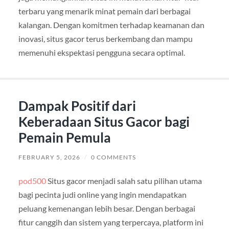
terbaru yang menarik minat pemain dari berbagai
kalangan. Dengan komitmen terhadap keamanan dan
inovasi, situs gacor terus berkembang dan mampu
memenuhi ekspektasi pengguna secara optimal.
Dampak Positif dari
Keberadaan Situs Gacor bagi
Pemain Pemula
FEBRUARY 5, 2026
/
0 COMMENTS
pod500
Situs gacor menjadi salah satu pilihan utama
bagi pecinta judi online yang ingin mendapatkan
peluang kemenangan lebih besar. Dengan berbagai
fitur canggih dan sistem yang terpercaya, platform ini