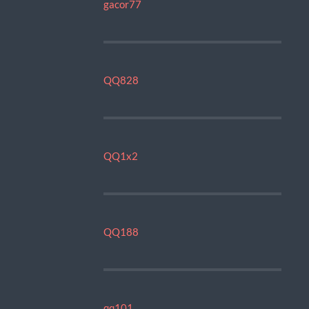
gacor77
QQ828
QQ1x2
QQ188
qq101