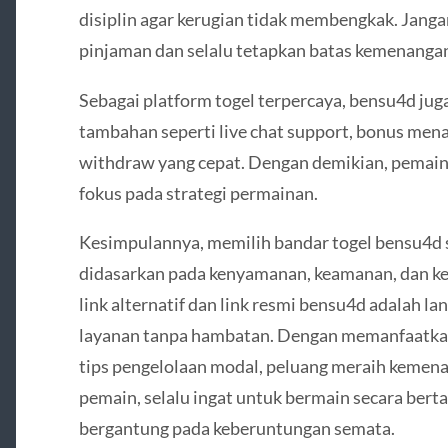
disiplin agar kerugian tidak membengkak. Jang
pinjaman dan selalu tetapkan batas kemenangan 
Sebagai platform togel terpercaya, bensu4d jug
tambahan seperti live chat support, bonus menar
withdraw yang cepat. Dengan demikian, pemai
fokus pada strategi permainan.
Kesimpulannya, memilih bandar togel bensu4d 
didasarkan pada kenyamanan, keamanan, dan 
link alternatif dan link resmi bensu4d adalah la
layanan tanpa hambatan. Dengan memanfaatka
tips pengelolaan modal, peluang meraih kemena
pemain, selalu ingat untuk bermain secara bert
bergantung pada keberuntungan semata.