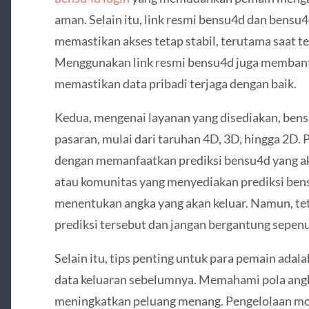
aman. Selain itu, link resmi bensu4d dan bensu4
memastikan akses tetap stabil, terutama saat te
Menggunakan link resmi bensu4d juga membant
memastikan data pribadi terjaga dengan baik.
Kedua, mengenai layanan yang disediakan, ben
pasaran, mulai dari taruhan 4D, 3D, hingga 2D
dengan memanfaatkan prediksi bensu4d yang ak
atau komunitas yang menyediakan prediksi ben
menentukan angka yang akan keluar. Namun, te
prediksi tersebut dan jangan bergantung sepenuh
Selain itu, tips penting untuk para pemain adala
data keluaran sebelumnya. Memahami pola ang
meningkatkan peluang menang. Pengelolaan mod