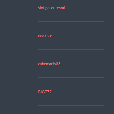
slot gacor resmi
eda toto
cabemanis88
BIG777