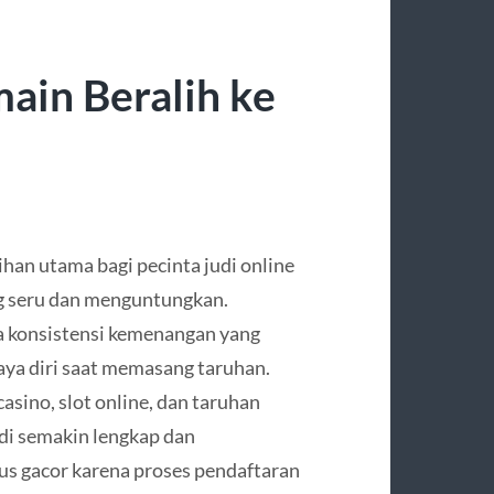
in Beralih ke
lihan utama bagi pecinta judi online
g seru dan menguntungkan.
da konsistensi kemenangan yang
aya diri saat memasang taruhan.
casino, slot online, dan taruhan
i semakin lengkap dan
us gacor karena proses pendaftaran