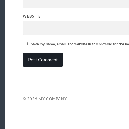
WEBSITE
Save my name, email, and website in this browser for the n
© 2026
MY COMPANY