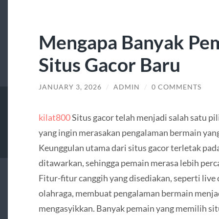
Mengapa Banyak Pema
Situs Gacor Baru
JANUARY 3, 2026
/
ADMIN
/
0 COMMENTS
kilat800
Situs gacor telah menjadi salah satu pi
yang ingin merasakan pengalaman bermain yan
Keunggulan utama dari situs gacor terletak pa
ditawarkan, sehingga pemain merasa lebih perc
Fitur-fitur canggih yang disediakan, seperti live 
olahraga, membuat pengalaman bermain menjad
mengasyikkan. Banyak pemain yang memilih sit