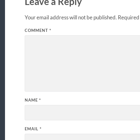
Leave a Reply
Your email address will not be published.
Required 
COMMENT
*
NAME
*
EMAIL
*