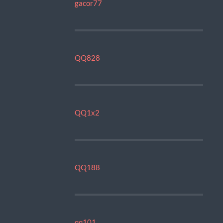
gacor77
QQ828
QQ1x2
QQ188
qq101