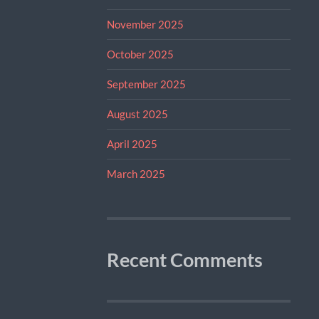
November 2025
October 2025
September 2025
August 2025
April 2025
March 2025
Recent Comments