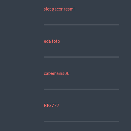
slot gacor resmi
eda toto
cabemanis88
BIG777