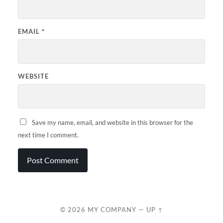
EMAIL
*
WEBSITE
Save my name, email, and website in this browser for the
next time I comment.
© 2026
MY COMPANY
—
UP ↑