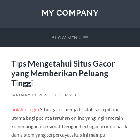
MY COMPANY
SHOW MENU
Tips Mengetahui Situs Gacor
yang Memberikan Peluang
Tinggi
JANUARY 11, 2026
/
0 COMMENTS
bolahiu login
Situs gacor menjadi salah satu pilihan
utama bagi pecinta taruhan online yang ingin meraih
kemenangan maksimal. Dengan berbagai fitur menarik
dan sistem yang terpercaya, situs ini mampu