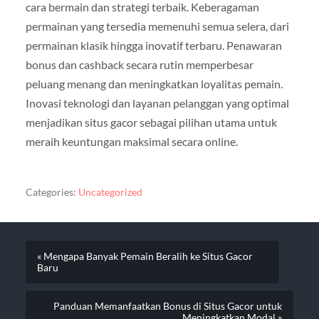
cara bermain dan strategi terbaik. Keberagaman
permainan yang tersedia memenuhi semua selera, dari
permainan klasik hingga inovatif terbaru. Penawaran
bonus dan cashback secara rutin memperbesar
peluang menang dan meningkatkan loyalitas pemain.
Inovasi teknologi dan layanan pelanggan yang optimal
menjadikan situs gacor sebagai pilihan utama untuk
meraih keuntungan maksimal secara online.
Categories:
Uncategorized
« Mengapa Banyak Pemain Beralih ke Situs Gacor
Baru
Panduan Memanfaatkan Bonus di Situs Gacor untuk
Meningkatkan Modal »