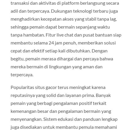
transaksi dan aktivitas di platform berlangsung secara
adil dan terpercaya. Dukungan teknologi terbaru juga
menghadirkan kecepatan akses yang stabil tanpa lag,
sehingga pemain dapat bermain sepanjang waktu
tanpa hambatan. Fitur live chat dan pusat bantuan siap
membantu selama 24 jam penuh, memberikan solusi
cepat dan efektif setiap kali dibutuhkan. Dengan
begitu, pemain merasa dihargai dan percaya bahwa
mereka bermain di lingkungan yang aman dan
terpercaya.
Popularitas situs gacor terus meningkat karena
reputasinya yang solid dan layanan prima. Banyak
pemain yang berbagi pengalaman positif terkait
kemenangan besar dan pengalaman bermain yang
menyenangkan. Sistem edukasi dan panduan lengkap
juga disediakan untuk membantu pemula memahami