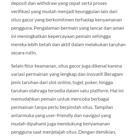
deposit dan withdraw yang cepat serta proses
verifikasi yang mudah menjadi keunggulan lain dari
situs gacor yang berkomitmen terhadap kenyamanan
pengguna. Pengalaman bermain yang lancar dan aman
ini meningkatkan kepercayaan pemain sehingga
mereka lebih betah dan aktif dalam melakukan taruhan
secara rutin.
Selain fitur keamanan, situs gacor juga dikenal karena
variasi permainan yang lengkap dan inovatif. Beragam
jenis taruhan dari slot online, togel, poker, hingga
taruhan olahraga tersedia dalam satu platform. Hal ini
memudahkan pemain untuk mencoba berbagai
permainan tanpa perlu berpindah situs. Tampilan
antarmuka yang user-friendly dan navigasi yang
mudah dipahami juga mendukung kenyamanan
pengguna saat menjelajah situs. Dengan demikian,