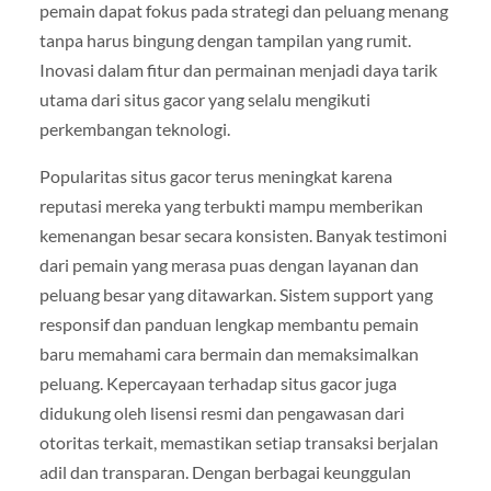
pemain dapat fokus pada strategi dan peluang menang
tanpa harus bingung dengan tampilan yang rumit.
Inovasi dalam fitur dan permainan menjadi daya tarik
utama dari situs gacor yang selalu mengikuti
perkembangan teknologi.
Popularitas situs gacor terus meningkat karena
reputasi mereka yang terbukti mampu memberikan
kemenangan besar secara konsisten. Banyak testimoni
dari pemain yang merasa puas dengan layanan dan
peluang besar yang ditawarkan. Sistem support yang
responsif dan panduan lengkap membantu pemain
baru memahami cara bermain dan memaksimalkan
peluang. Kepercayaan terhadap situs gacor juga
didukung oleh lisensi resmi dan pengawasan dari
otoritas terkait, memastikan setiap transaksi berjalan
adil dan transparan. Dengan berbagai keunggulan