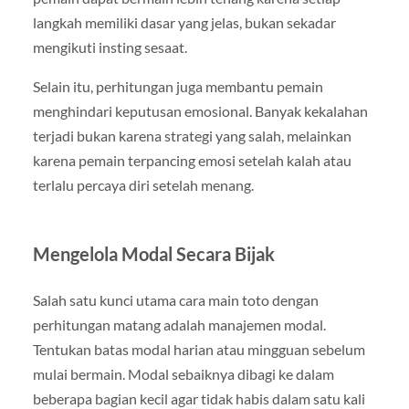
langkah memiliki dasar yang jelas, bukan sekadar
mengikuti insting sesaat.
Selain itu, perhitungan juga membantu pemain
menghindari keputusan emosional. Banyak kekalahan
terjadi bukan karena strategi yang salah, melainkan
karena pemain terpancing emosi setelah kalah atau
terlalu percaya diri setelah menang.
Mengelola Modal Secara Bijak
Salah satu kunci utama cara main toto dengan
perhitungan matang adalah manajemen modal.
Tentukan batas modal harian atau mingguan sebelum
mulai bermain. Modal sebaiknya dibagi ke dalam
beberapa bagian kecil agar tidak habis dalam satu kali