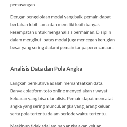
pemasangan.
Dengan pengelolaan modal yang baik, pemain dapat
bertahan lebih lama dan memiliki lebih banyak
kesempatan untuk menganalisis permainan. Disiplin
dalam mengikuti batas modal juga mencegah kerugian
besar yang sering dialami pemain tanpa perencanaan.
Analisis Data dan Pola Angka
Langkah berikutnya adalah memanfaatkan data.
Banyak platform toto online menyediakan riwayat
keluaran yang bisa dianalisis. Pemain dapat mencatat
angka yang sering muncul, angka yang jarang keluar,
serta pola tertentu dalam periode waktu tertentu.
Meskipun tidak ada jaminan angka akan keluar