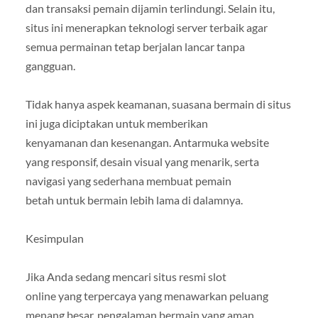
dan transaksi pemain dijamin terlindungi. Selain itu,
situs ini menerapkan teknologi server terbaik agar
semua permainan tetap berjalan lancar tanpa
gangguan.
Tidak hanya aspek keamanan, suasana bermain di situs
ini juga diciptakan untuk memberikan
kenyamanan dan kesenangan. Antarmuka website
yang responsif, desain visual yang menarik, serta
navigasi yang sederhana membuat pemain
betah untuk bermain lebih lama di dalamnya.
Kesimpulan
Jika Anda sedang mencari situs resmi slot
online yang terpercaya yang menawarkan peluang
menang besar, pengalaman bermain yang aman,