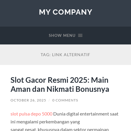
MY COMPANY
SHOW MENU
TAG:
LINK ALTERNATIF
Slot Gacor Resmi 2025: Main
Aman dan Nikmati Bonusnya
OCTOBER 26, 2025
/
0 COMMENTS
slot pulsa depo 5000
Dunia digital entertainment saat
ini mengalami perkembangan yang
sangat pesat, khususnya dalam sektor permainan